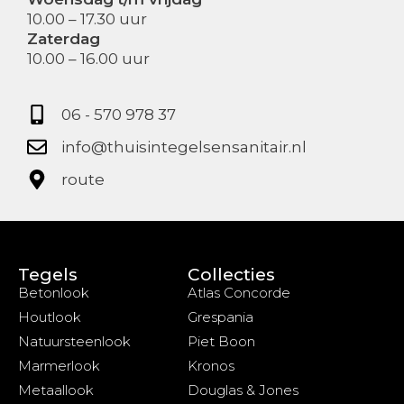
10.00 – 17.30 uur
Zaterdag
10.00 – 16.00 uur
06 - 570 978 37
info@thuisintegelsensanitair.nl
route
Tegels
Collecties
Betonlook
Atlas Concorde
Houtlook
Grespania
Natuursteenlook
Piet Boon
Marmerlook
Kronos
Metaallook
Douglas & Jones