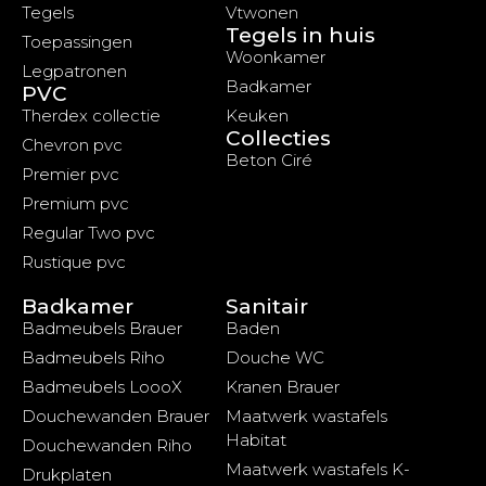
Tegels
Vtwonen
Tegels in huis
Toepassingen
Woonkamer
Legpatronen
Badkamer
PVC
Therdex collectie
Keuken
Collecties
Chevron pvc
Beton Ciré
Premier pvc
Premium pvc
Regular Two pvc
Rustique pvc
Badkamer
Sanitair
Badmeubels Brauer
Baden
Badmeubels Riho
Douche WC
Badmeubels LoooX
Kranen Brauer
Douchewanden Brauer
Maatwerk wastafels
Habitat
Douchewanden Riho
Maatwerk wastafels K-
Drukplaten