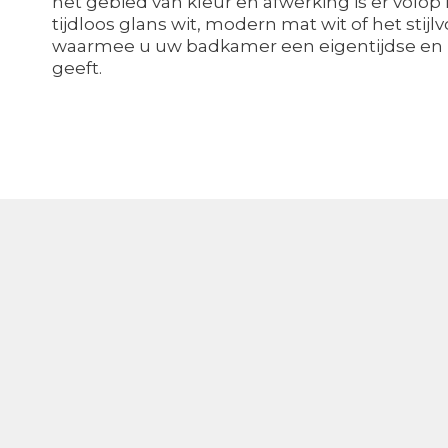
het gebied van kleur en afwerking is er volop
tijdloos glans wit, modern mat wit of het stijlvo
waarmee u uw badkamer een eigentijdse en lu
geeft.