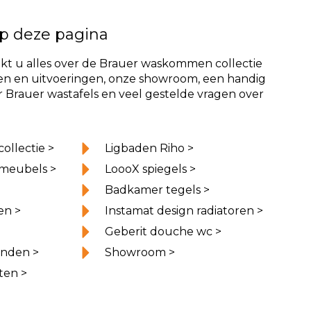
p deze pagina
kt u alles over de Brauer waskommen collectie
ren en uitvoeringen, onze showroom, een handig
r Brauer wastafels en veel gestelde vragen over
ollectie >
Ligbaden Riho >
meubels >
LoooX spiegels >
Badkamer tegels >
en >
Instamat design radiatoren >
Geberit douche wc >
nden >
Showroom >
ten >