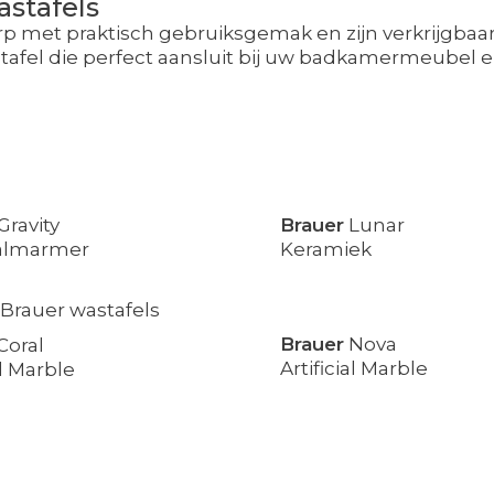
astafels
p met praktisch gebruiksgemak en zijn verkrijgbaar
afel die perfect aansluit bij uw badkamermeubel en 
Gravity
Brauer
Lunar
almarmer
Keramiek
Brauer
Nova
Coral
Artificial Marble
al Marble