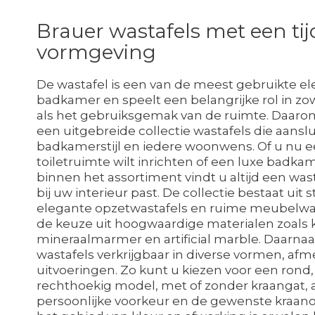
Brauer
Brauer wastafels met een tij
vormgeving
wastafels
De wastafel is een van de meest gebruikte e
badkamer en speelt een belangrijke rol in zow
als het gebruiksgemak van de ruimte. Daaro
een uitgebreide collectie wastafels die aanslu
badkamerstijl en iedere woonwens. Of u nu
toiletruimte wilt inrichten of een luxe badkam
binnen het assortiment vindt u altijd een wast
bij uw interieur past. De collectie bestaat uit s
elegante opzetwastafels en ruime meubelwas
de keuze uit hoogwaardige materialen zoals 
mineraalmarmer en artificial marble. Daarnaas
wastafels verkrijgbaar in diverse vormen, af
uitvoeringen. Zo kunt u kiezen voor een rond, 
rechthoekig model, met of zonder kraangat, 
persoonlijke voorkeur en de gewenste kraano