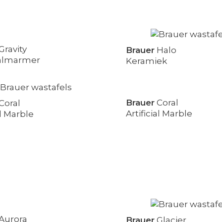
Gravity
Brauer
Halo
almarmer
Keramiek
Brauer
Coral
Coral
Artificial Marble
al Marble
Aurora
Brauer
Glacier