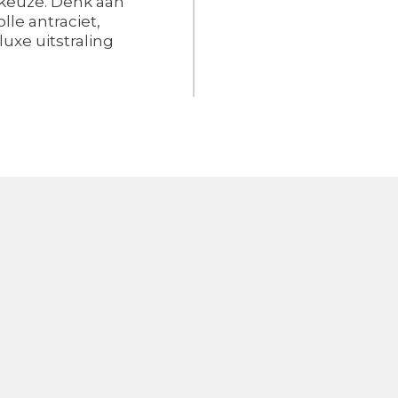
 keuze. Denk aan
lle antraciet,
xe uitstraling