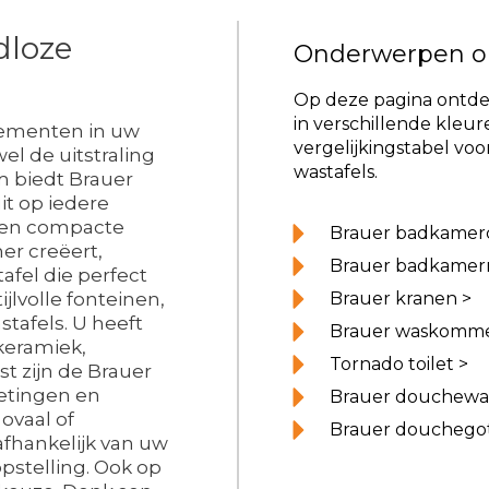
dloze
Onderwerpen o
Op deze pagina ontde
in verschillende kleu
lementen in uw
vergelijkingstabel voo
el de uitstraling
wastafels.
m biedt Brauer
it op iedere
 een compacte
Brauer badkamerc
er creëert,
Brauer badkamer
afel die perfect
tijlvolle fonteinen,
Brauer kranen >
tafels. U heeft
Brauer waskomm
keramiek,
Tornado toilet >
t zijn de Brauer
metingen en
Brauer douchewa
ovaal of
Brauer douchego
afhankelijk van uw
pstelling. Ook op