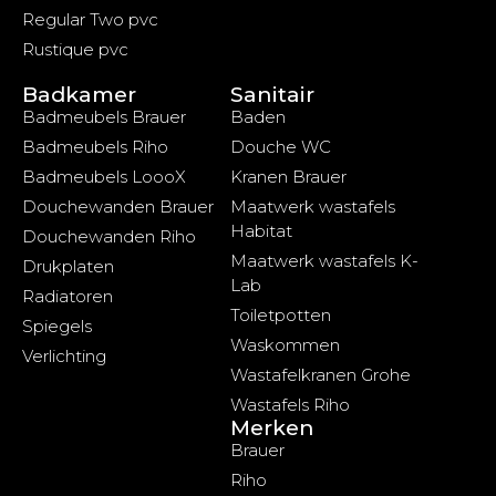
Regular Two pvc
Rustique pvc
Badkamer
Sanitair
Badmeubels Brauer
Baden
Badmeubels Riho
Douche WC
Badmeubels LoooX
Kranen Brauer
Douchewanden Brauer
Maatwerk wastafels
Habitat
Douchewanden Riho
Maatwerk wastafels K-
Drukplaten
Lab
Radiatoren
Toiletpotten
Spiegels
Waskommen
Verlichting
Wastafelkranen Grohe
Wastafels Riho
Merken
Brauer
Riho