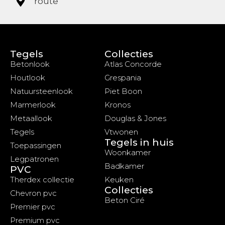
route
Tegels
Collecties
Betonlook
Atlas Concorde
Houtlook
Grespania
Natuursteenlook
Piet Boon
Marmerlook
Kronos
Metaallook
Douglas & Jones
Tegels
Vtwonen
Tegels in huis
Toepassingen
Woonkamer
Legpatronen
Badkamer
PVC
Therdex collectie
Keuken
Collecties
Chevron pvc
Beton Ciré
Premier pvc
Premium pvc