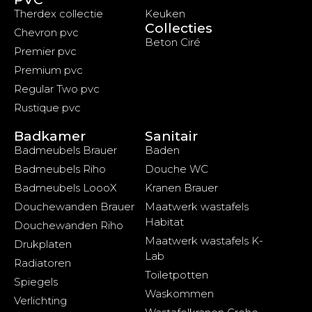
Therdex collectie
Keuken
Collecties
Chevron pvc
Beton Ciré
Premier pvc
Premium pvc
Regular Two pvc
Rustique pvc
Badkamer
Sanitair
Badmeubels Brauer
Baden
Badmeubels Riho
Douche WC
Badmeubels LoooX
Kranen Brauer
Douchewanden Brauer
Maatwerk wastafels
Habitat
Douchewanden Riho
Maatwerk wastafels K-
Drukplaten
Lab
Radiatoren
Toiletpotten
Spiegels
Waskommen
Verlichting