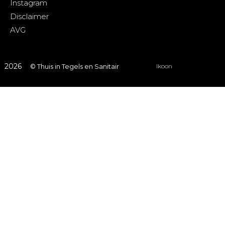
Instagram
Disclaimer
AVG
2026
© Thuis in Tegels en Sanitair
Ikoon