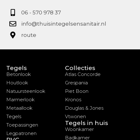
06 - 570 978 37
info@thuisintegelsensanitair.nl
route
Tegels
Collecties
Betonlook
Atlas Concorde
Houtlook
Grespania
Natuursteenlook
Piet Boon
Marmerlook
Kronos
Metaallook
Douglas & Jones
Tegels
Vtwonen
Tegels in huis
Toepassingen
Woonkamer
Legpatronen
Badkamer
PVC