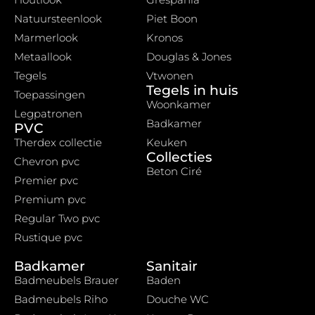
Natuursteenlook
Piet Boon
Marmerlook
Kronos
Metaallook
Douglas & Jones
Tegels
Vtwonen
Tegels in huis
Toepassingen
Woonkamer
Legpatronen
Badkamer
PVC
Therdex collectie
Keuken
Collecties
Chevron pvc
Beton Ciré
Premier pvc
Premium pvc
Regular Two pvc
Rustique pvc
Badkamer
Sanitair
Badmeubels Brauer
Baden
Badmeubels Riho
Douche WC