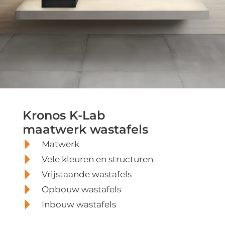
Kronos K-Lab
Kronos K-Lab
maatwerk wastafels
Matwerk
wastafels, baden en
Vele kleuren en structuren
meubels
Vrijstaande wastafels
Opbouw wastafels
Inbouw wastafels