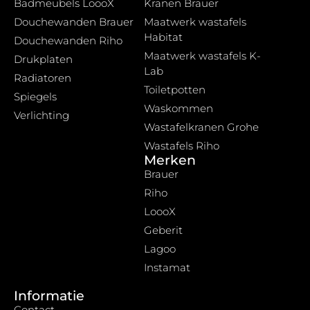
Badmeubels LoooX
Kranen Brauer
Douchewanden Brauer
Maatwerk wastafels
Habitat
Douchewanden Riho
Maatwerk wastafels K-
Drukplaten
Lab
Radiatoren
Toiletpotten
Spiegels
Waskommen
Verlichting
Wastafelkranen Grohe
Wastafels Riho
Merken
Brauer
Riho
LoooX
Geberit
Lagoo
Instamat
Informatie
Contact