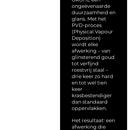
ongeëvenaarde
duurzaamheid en
glans. Met het
PVD-proces
(Physical Vapour
Deposition)
wordt elke
afwerking – van
glinsterend goud
tot verfijnd
roestvrij staal –
drie keer zo hard
en tot wel tien
keer
krasbestendiger
dan standaard
oppervlakken.
Het resultaat: een
afwerking die