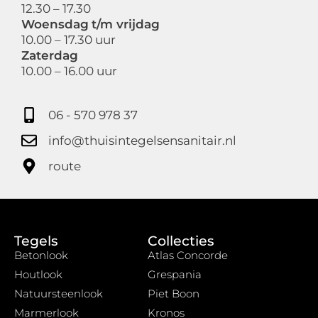
12.30 – 17.30
Woensdag
t/m vrijdag
10.00 – 17.30 uur
Zaterdag
10.00 – 16.00 uur
06 - 570 978 37
info@thuisintegelsensanitair.nl
route
Tegels
Collecties
Betonlook
Atlas Concorde
Houtlook
Grespania
Natuursteenlook
Piet Boon
Marmerlook
Kronos