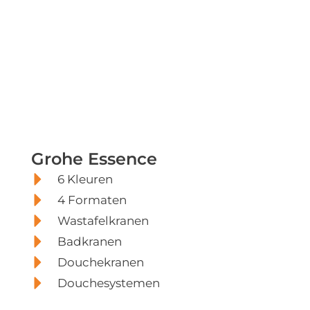
Grohe
Grohe Essence
Essence
6 Kleuren
4 Formaten
Wastafelkranen
Badkranen
Douchekranen
Douchesystemen