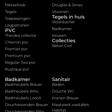
Metaallook
Douglas & Jones
Tegels
Vtwonen
Tegels in huis
Toepassingen
Woonkamer
Legpatronen
Badkamer
PVC
Therdex collectie
Keuken
Collecties
Chevron pvc
Beton Ciré
Premier pvc
Premium pvc
Regular Two pvc
Rustique pvc
Badkamer
Sanitair
Badmeubels Brauer
Baden
Badmeubels Riho
Douche WC
Badmeubels LoooX
Kranen Brauer
Douchewanden Brauer
Maatwerk wastafels
Habitat
Douchewanden Riho